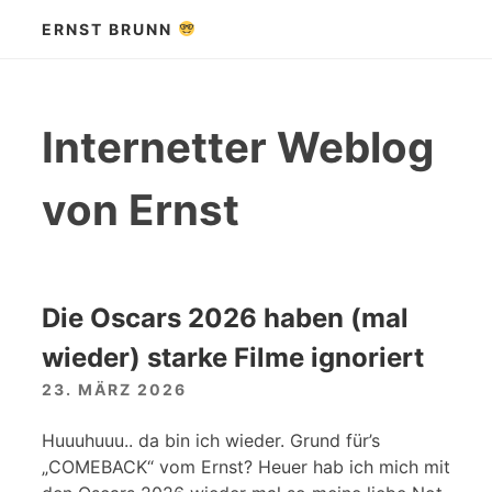
Zum
ERNST BRUNN
Inhalt
springen
Internetter Weblog
von Ernst
Die Oscars 2026 haben (mal
wieder) starke Filme ignoriert
23. MÄRZ 2026
Huuuhuuu.. da bin ich wieder. Grund für’s
„COMEBACK“ vom Ernst? Heuer hab ich mich mit